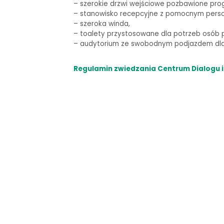
–
szerokie drzwi wejściowe pozbawione pro
– stanowisko recepcyjne z pomocnym pers
– szeroka winda,
–
toalety przystosowane dla potrzeb osób p
–
audytorium ze swobodnym podjazdem dla 
Regulamin zwiedzania Centrum Dialogu i