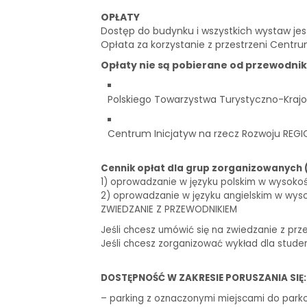
OPŁATY
Dostęp do budynku i wszystkich wystaw je
Opłata za korzystanie z przestrzeni Centru
Opłaty nie są pobierane od przewodni
Polskiego Towarzystwa Turystyczno-Krajo
Centrum Inicjatyw na rzecz Rozwoju REGI
Cennik opłat dla grup zorganizowanych 
1) oprowadzanie w języku polskim w wysokości 
2) oprowadzanie w języku angielskim w wysoko
ZWIEDZANIE Z PRZEWODNIKIEM
Jeśli chcesz umówić się na zwiedzanie z prz
Jeśli chcesz zorganizować wykład dla stude
DOSTĘPNOŚĆ W ZAKRESIE PORUSZANIA SIĘ:
– parking z oznaczonymi miejscami do park