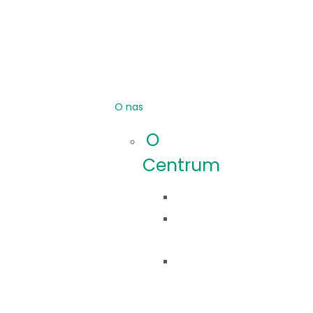
O nas
O
Centrum
Idea
Co
robimy?
Nasza
historia