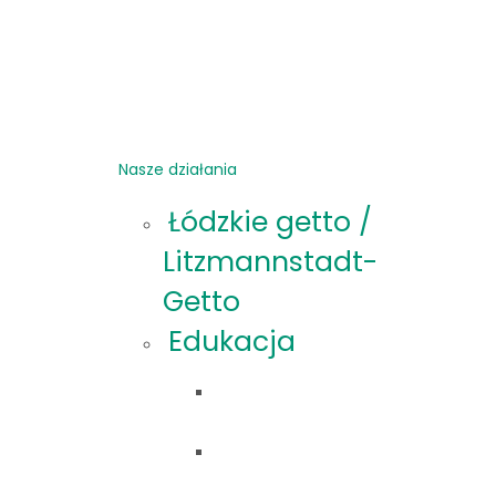
Nasze działania
Łódzkie getto /
Litzmannstadt-
Getto
Edukacja
Oferta
edukacyjna
Materiały
edukacyjne