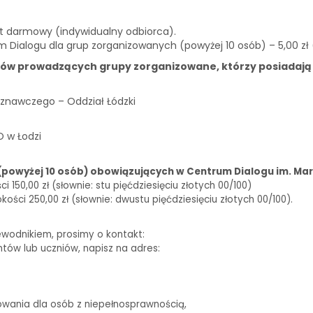
st darmowy (indywidualny odbiorca).
m Dialogu dla grup zorganizowanych (powyżej 10 osób) – 5,00 zł
ków prowadzących grupy zorganizowane, którzy posiadają
znawczego – Oddział Łódzki
O w Łodzi
(powyżej 10 osób) obowiązujących w Centrum Dialogu im. Mar
150,00 zł (słownie: stu pięćdziesięciu złotych 00/100)
ści 250,00 zł (słownie: dwustu pięćdziesięciu złotych 00/100).
ewodnikiem, prosimy o kontakt:
biuro@centrumdialogu.com
ntów lub uczniów, napisz na adres:
edukacja@centrumdialogu.com
owania dla osób z niepełnosprawnością,