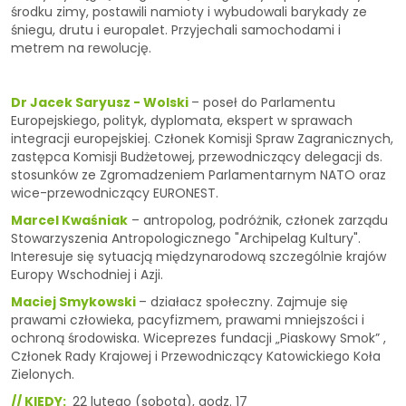
środku zimy, postawili namioty i wybudowali barykady ze
śniegu, drutu i europalet. Przyjechali samochodami i
metrem na rewolucję.
Dr Jacek Saryusz - Wolski
– poseł do Parlamentu
Europejskiego, polityk, dyplomata, ekspert w sprawach
integracji europejskiej. Członek Komisji Spraw Zagranicznych,
zastępca Komisji Budżetowej, przewodniczący delegacji ds.
stosunków ze Zgromadzeniem Parlamentarnym NATO oraz
wice-przewodniczący EURONEST.
Marcel Kwaśniak
– antropolog, podróżnik, członek zarządu
Stowarzyszenia Antropologicznego "Archipelag Kultury".
Interesuje się sytuacją międzynarodową szczególnie krajów
Europy Wschodniej i Azji.
Maciej Smykowski
– działacz społeczny. Zajmuje się
prawami człowieka, pacyfizmem, prawami mniejszości i
ochroną środowiska. Wiceprezes fundacji „Piaskowy Smok” ,
Członek Rady Krajowej i Przewodniczący Katowickiego Koła
Zielonych.
// KIEDY:
22 lutego (sobota), godz. 17