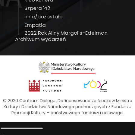
Szpera '42
Inne/pozostałe
Empatia
2022 Rok Aliny Margolis-Edelman
Archiwum wydarzeń
© 2020 Centrum Dialogu. Dofinansowano ze środków Ministra
Kultury i Dziedzictwa Narodowego pochodzących z Funduszu
Promocji Kultury – państwowego funduszu celowego.