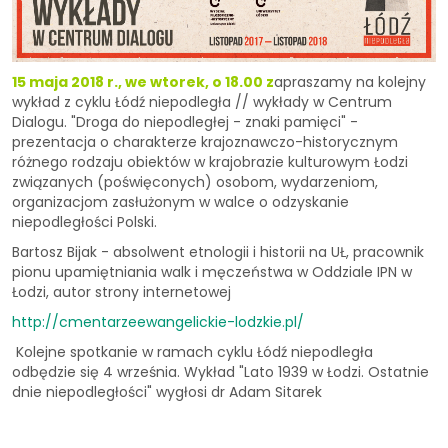
15 maja 2018 r., we wtorek, o 18.00 z
apraszamy na kolejny
wykład z cyklu Łódź niepodległa // wykłady w Centrum
Dialogu.
"Droga do niepodległej - znaki pamięci" -
prezentacja o charakterze krajoznawczo-historycznym
różnego rodzaju obiektów w krajobrazie kulturowym Łodzi
związanych (poświęconych) osobom, wydarzeniom,
organizacjom zasłużonym w walce o odzyskanie
niepodległości Polski.
Bartosz Bijak - absolwent etnologii i historii na UŁ, pracownik
pionu upamiętniania walk i męczeństwa w Oddziale IPN w
Łodzi, autor strony internetowej
http://cmentarzeewangelickie-lodzkie.pl/
Kolejne spotkanie w ramach cyklu Łódź niepodległa
odbędzie się 4 września. Wykład "Lato 1939 w Łodzi. Ostatnie
dnie niepodległości" wygłosi dr Adam Sitarek