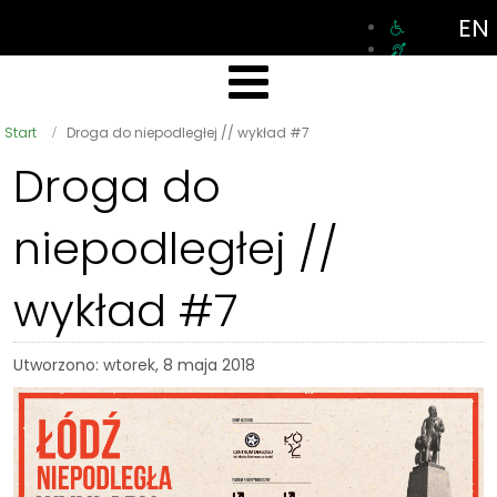
EN
Start
Droga do niepodległej // wykład #7
Droga do
niepodległej //
wykład #7
Utworzono: wtorek, 8 maja 2018