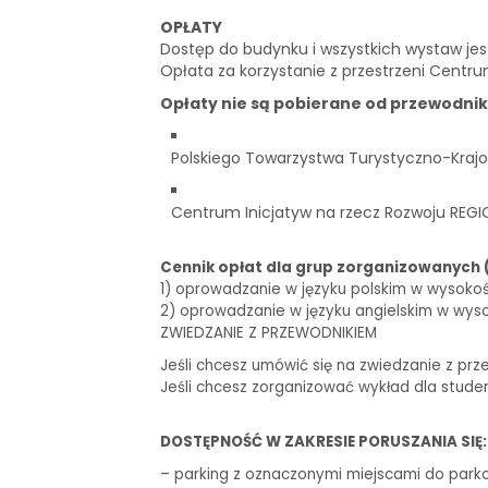
OPŁATY
Dostęp do budynku i wszystkich wystaw je
Opłata za korzystanie z przestrzeni Centru
Opłaty nie są pobierane od przewodni
Polskiego Towarzystwa Turystyczno-Krajo
Centrum Inicjatyw na rzecz Rozwoju REGI
Cennik opłat dla grup zorganizowanych 
1) oprowadzanie w języku polskim w wysokości 
2) oprowadzanie w języku angielskim w wysoko
ZWIEDZANIE Z PRZEWODNIKIEM
Jeśli chcesz umówić się na zwiedzanie z prz
Jeśli chcesz zorganizować wykład dla stude
DOSTĘPNOŚĆ W ZAKRESIE PORUSZANIA SIĘ:
– parking z oznaczonymi miejscami do park