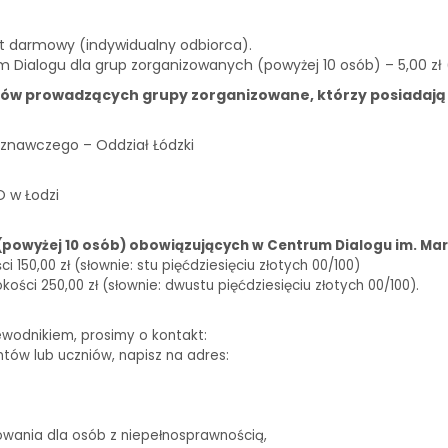
st darmowy (indywidualny odbiorca).
m Dialogu dla grup zorganizowanych (powyżej 10 osób) – 5,00 zł
ków prowadzących grupy zorganizowane, którzy posiadają
znawczego – Oddział Łódzki
O w Łodzi
(powyżej 10 osób) obowiązujących w Centrum Dialogu im. Mar
150,00 zł (słownie: stu pięćdziesięciu złotych 00/100)
ści 250,00 zł (słownie: dwustu pięćdziesięciu złotych 00/100).
ewodnikiem, prosimy o kontakt:
biuro@centrumdialogu.com
ntów lub uczniów, napisz na adres:
edukacja@centrumdialogu.com
owania dla osób z niepełnosprawnością,