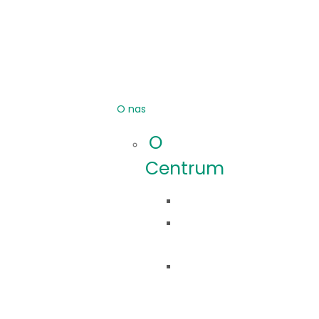
O nas
O
Centrum
Idea
Co
robimy?
Nasza
historia