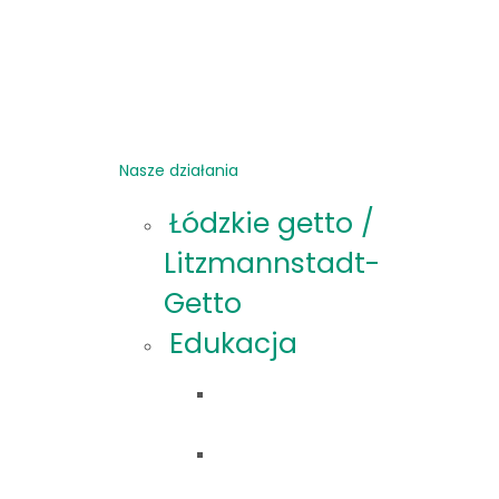
Nasze działania
Łódzkie getto /
Litzmannstadt-
Getto
Edukacja
Oferta
edukacyjna
Materiały
edukacyjne