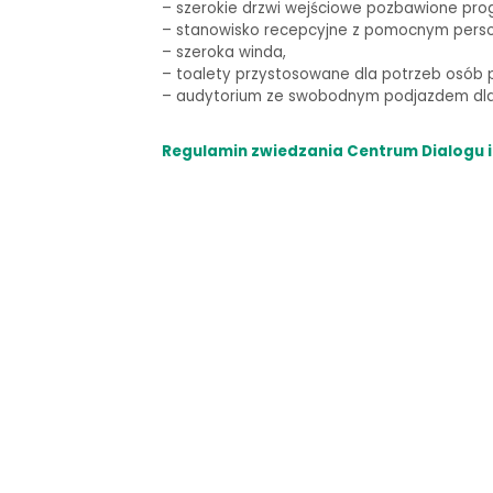
–
szerokie drzwi wejściowe pozbawione pro
– stanowisko recepcyjne z pomocnym pers
– szeroka winda,
–
toalety przystosowane dla potrzeb osób p
–
audytorium ze swobodnym podjazdem dla 
Regulamin zwiedzania Centrum Dialogu i