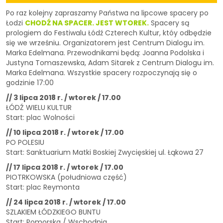
Po raz kolejny zapraszamy Państwa na lipcowe spacery po
Łodzi
CHODŹ NA SPACER. JEST WTOREK.
Spacery są
prologiem do Festiwalu Łódź Czterech Kultur, któy odbędzie
się we wrześniu. Organizatorem jest Centrum Dialogu im.
Marka Edelmana. Przewodnikami będą: Joanna Podolska i
Justyna Tomaszewska, Adam Sitarek z Centrum Dialogu im.
Marka Edelmana. Wszystkie spacery rozpoczynają się o
godzinie 17:00
// 3 lipca 2018 r. / wtorek / 17.00
ŁÓDŹ WIELU KULTUR
Start: plac Wolności
// 10 lipca 2018 r. / wtorek / 17.00
PO POLESIU
Start: Sanktuarium Matki Boskiej Zwycięskiej ul. Łąkowa 27
// 17 lipca 2018 r. / wtorek / 17.00
PIOTRKOWSKA (południowa część)
Start: plac Reymonta
// 24 lipca 2018 r. / wtorek / 17.00
SZLAKIEM ŁÓDZKIEGO BUNTU
Start: Pomorska / Wschodnia