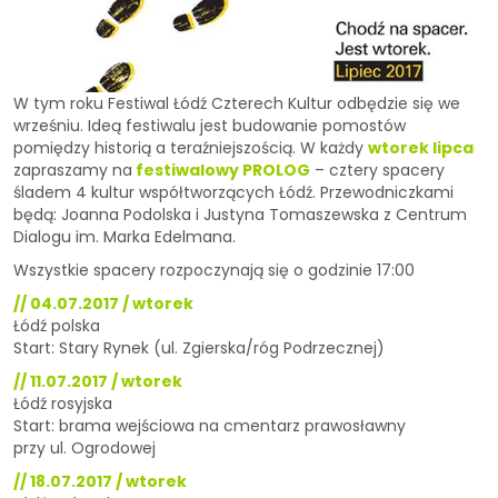
W tym roku Festiwal Łódź Czterech Kultur odbędzie się we
wrześniu. Ideą festiwalu jest budowanie pomostów
pomiędzy historią a teraźniejszością. W każdy
wtorek lipca
zapraszamy na
festiwalowy PROLOG
– cztery spacery
śladem 4 kultur współtworzących Łódź. Przewodniczkami
będą: Joanna Podolska i Justyna Tomaszewska z Centrum
Dialogu im. Marka Edelmana.
Wszystkie spacery rozpoczynają się o godzinie 17:00
// 04.07.2017 / wtorek
Łódź polska
Start: Stary Rynek (ul. Zgierska/róg Podrzecznej)
// 11.07.2017 / wtorek
Łódź rosyjska
Start: brama wejściowa na cmentarz prawosławny
przy ul. Ogrodowej
// 18.07.2017 / wtorek