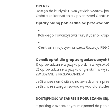
OPŁATY
Dostęp do budynku i wszystkich wystaw je
Opłata za korzystanie z przestrzeni Centru
Opłaty nie są pobierane od przewodni
Polskiego Towarzystwa Turystyczno-Krajo
Centrum Inicjatyw na rzecz Rozwoju REGI
Cennik opłat dla grup zorganizowanych 
1) oprowadzanie w języku polskim w wysokości 
2) oprowadzanie w języku angielskim w wysoko
ZWIEDZANIE Z PRZEWODNIKIEM
Jeśli chcesz umówić się na zwiedzanie z prz
Jeśli chcesz zorganizować wykład dla stude
DOSTĘPNOŚĆ W ZAKRESIE PORUSZANIA SIĘ:
– parking z oznaczonymi miejscami do park