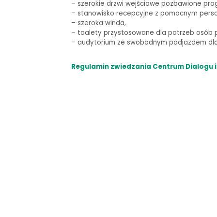
–
szerokie drzwi wejściowe pozbawione pro
– stanowisko recepcyjne z pomocnym pers
– szeroka winda,
–
toalety przystosowane dla potrzeb osób p
–
audytorium ze swobodnym podjazdem dla 
Regulamin zwiedzania Centrum Dialogu i