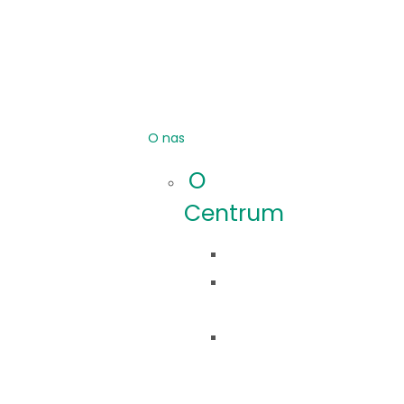
O nas
O
Centrum
Idea
Co
robimy?
Nasza
historia