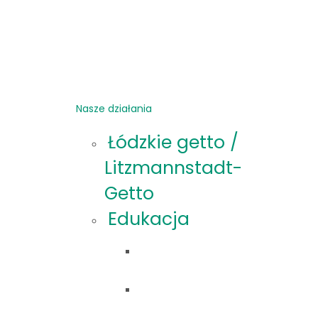
Nasze działania
Łódzkie getto /
Litzmannstadt-
Getto
Edukacja
Oferta
edukacyjna
Materiały
edukacyjne