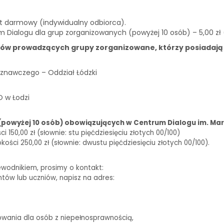
st darmowy (indywidualny odbiorca).
m Dialogu dla grup zorganizowanych (powyżej 10 osób) – 5,00 zł
ków prowadzących grupy zorganizowane, którzy posiadają
znawczego – Oddział Łódzki
O w Łodzi
(powyżej 10 osób) obowiązujących w Centrum Dialogu im. Mar
150,00 zł (słownie: stu pięćdziesięciu złotych 00/100)
ści 250,00 zł (słownie: dwustu pięćdziesięciu złotych 00/100).
ewodnikiem, prosimy o kontakt:
biuro@centrumdialogu.com
ntów lub uczniów, napisz na adres:
edukacja@centrumdialogu.com
owania dla osób z niepełnosprawnością,