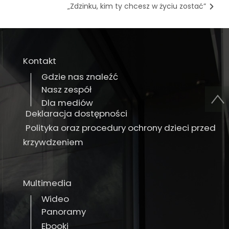
„Zdzinku, kim ty chcesz w życiu zostać”
Kontakt
Gdzie nas znaleźć
Nasz zespół
Dla mediów
Deklaracja dostępności
Polityka oraz procedury ochrony dzieci przed
krzywdzeniem
Multimedia
Wideo
Panoramy
Ebooki