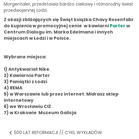
Morgentaler, przedstawia bardzo ciekawy i różnorodny świat
przedwojennej Łodzi.
Z okazji zbliżających się Świąt książka Chavy Rosenfabr
do kupienia w promocyjnej cenie w kawiarni
Parter
w
Centrum Dialogu im. Marka Edelmana i innych
miejscach w Łodzi i w Polsce.
Wybrane miejsca:
1) Antykwariat Nike
2) Kawiarnia Parter
3) Pamiątki z Łodzi
4) REMA
5) w Warszawie lub przez internet: Midrasz sklep
internetowy
6) we Wrocławiu CIŻ
7) w Krakowie Muzeum Galicja
500 LAT REFORMACJI // CYKL WYKŁADÓW