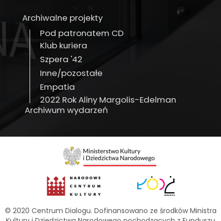
Archiwalne projekty
Pod patronatem CD
Klub kuriera
Szpera '42
Inne/pozostałe
Empatia
2022 Rok Aliny Margolis-Edelman
Archiwum wydarzeń
© 2020 Centrum Dialogu. Dofinansowano ze środków Ministra
Kultury i Dziedzictwa Narodowego pochodzących z Funduszu