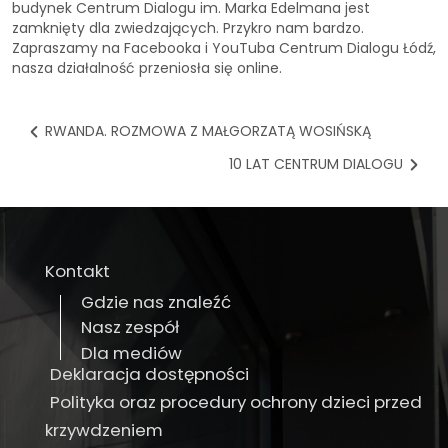
budynek Centrum Dialogu im. Marka Edelmana jest
zamknięty dla zwiedzających. Przykro nam bardzo.
Zapraszamy na Facebooka i YouTuba Centrum Dialogu Łódź,
nasza działalność przeniosła się online.
RWANDA. ROZMOWA Z MAŁGORZATĄ WOSIŃSKĄ
10 LAT CENTRUM DIALOGU
Kontakt
Gdzie nas znaleźć
Nasz zespół
Dla mediów
Deklaracja dostępności
Polityka oraz procedury ochrony dzieci przed
krzywdzeniem