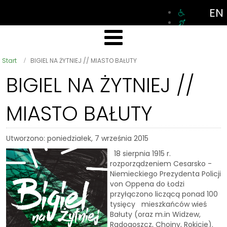
EN
Start
BIGIEL NA ŻYTNIEJ // MIASTO BAŁUTY
BIGIEL NA ŻYTNIEJ //
MIASTO BAŁUTY
Utworzono: poniedziałek, 7 września 2015
18 sierpnia 1915 r.
rozporządzeniem Cesarsko -
Niemieckiego Prezydenta Policji
von Oppena do Łodzi
przyłączono liczącą ponad 100
tysięcy mieszkańców wieś
Bałuty (oraz m.in Widzew,
Radogoszcz, Chojny, Rokicie).