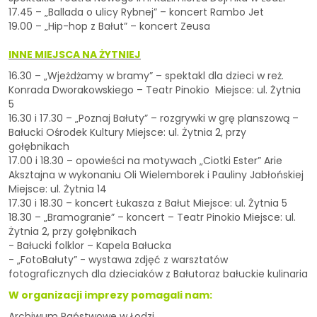
17.45 – „Ballada o ulicy Rybnej” – koncert Rambo Jet
19.00 – „Hip-hop z Bałut” – koncert Zeusa
INNE MIEJSCA NA ŻYTNIEJ
16.30 – „Wjeżdżamy w bramy” – spektakl dla dzieci w reż.
Konrada Dworakowskiego – Teatr Pinokio Miejsce: ul. Żytnia
5
16.30 i 17.30 – „Poznaj Bałuty” – rozgrywki w grę planszową –
Bałucki Ośrodek Kultury Miejsce: ul. Żytnia 2, przy
gołębnikach
17.00 i 18.30 – opowieści na motywach „Ciotki Ester” Arie
Aksztajna w wykonaniu Oli Wielemborek i Pauliny Jabłońskiej
Miejsce: ul. Żytnia 14
17.30 i 18.30 – koncert Łukasza z Bałut Miejsce: ul. Żytnia 5
18.30 – „Bramogranie” – koncert – Teatr Pinokio Miejsce: ul.
Żytnia 2, przy gołębnikach
- Bałucki folklor – Kapela Bałucka
- „FotoBałuty” - wystawa zdjęć z warsztatów
fotograficznych dla dzieciaków z Bałutoraz bałuckie kulinaria
W organizacji imprezy pomagali nam:
Archiwum Państwowe w Łodzi