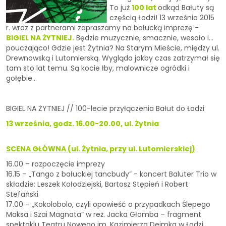
To już
100 lat
odkąd Bałuty są
częścią Łodzi! 13 września 2015
r. wraz z partnerami zapraszamy na bałucką imprezę -
BIGIEL NA ŻYTNIEJ.
Będzie muzycznie, smacznie, wesoło i…
pouczająco! Gdzie jest Żytnia? Na Starym Mieście, między ul.
Drewnowską i Lutomierską. Wygląda jakby czas zatrzymał się
tam sto lat temu. Są kocie łby, malownicze ogródki i
gołębie…
BIGIEL NA ŻYTNIEJ // 100-lecie przyłączenia Bałut do Łodzi
13 września, godz. 16.00-20.00, ul. Żytnia
SCENA GŁÓWNA (ul. Żytnia, przy ul. Lutomierskiej)
16.00 – rozpoczęcie imprezy
16.15 – „Tango z bałuckiej tancbudy” - koncert Baluter Trio w
składzie: Leszek Kołodziejski, Bartosz Stępień i Robert
Stefański
17.00 – „Kokolobolo, czyli opowieść o przypadkach Ślepego
Maksa i Szai Magnata” w reż. Jacka Głomba – fragment
spektaklu Teatru Nowego im. Kazimierza Dejmka w Łodzi