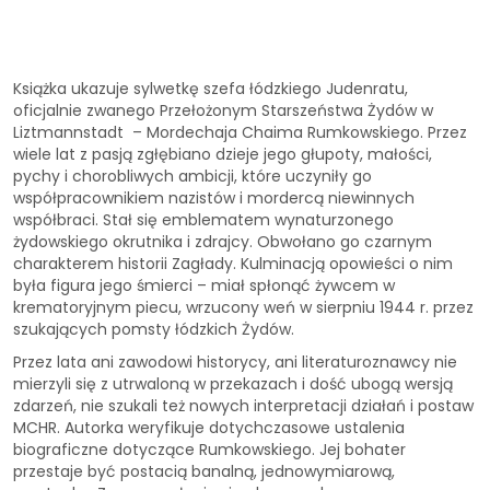
Książka ukazuje sylwetkę szefa łódzkiego Judenratu,
oficjalnie zwanego Przełożonym Starszeństwa Żydów w
Liztmannstadt – Mordechaja Chaima Rumkowskiego. Przez
wiele lat z pasją zgłębiano dzieje jego głupoty, małości,
pychy i chorobliwych ambicji, które uczyniły go
współpracownikiem nazistów i mordercą niewinnych
współbraci. Stał się emblematem wynaturzonego
żydowskiego okrutnika i zdrajcy. Obwołano go czarnym
charakterem historii Zagłady. Kulminacją opowieści o nim
była figura jego śmierci – miał spłonąć żywcem w
krematoryjnym piecu, wrzucony weń w sierpniu 1944 r. przez
szukających pomsty łódzkich Żydów.
Przez lata ani zawodowi historycy, ani literaturoznawcy nie
mierzyli się z utrwaloną w przekazach i dość ubogą wersją
zdarzeń, nie szukali też nowych interpretacji działań i postaw
MCHR. Autorka weryfikuje dotychczasowe ustalenia
biograficzne dotyczące Rumkowskiego. Jej bohater
przestaje być postacią banalną, jednowymiarową,