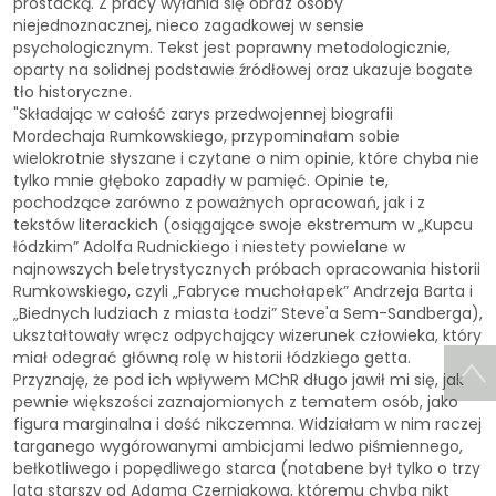
prostacką. Z pracy wyłania się obraz osoby
niejednoznacznej, nieco zagadkowej w sensie
psychologicznym. Tekst jest poprawny metodologicznie,
oparty na solidnej podstawie źródłowej oraz ukazuje bogate
tło historyczne.
"Składając w całość zarys przedwojennej biografii
Mordechaja Rumkowskiego, przypominałam sobie
wielokrotnie słyszane i czytane o nim opinie, które chyba nie
tylko mnie głęboko zapadły w pamięć. Opinie te,
pochodzące zarówno z poważnych opracowań, jak i z
tekstów literackich (osiągające swoje ekstremum w „Kupcu
łódzkim” Adolfa Rudnickiego i niestety powielane w
najnowszych beletrystycznych próbach opracowania historii
Rumkowskiego, czyli „Fabryce muchołapek” Andrzeja Barta i
„Biednych ludziach z miasta Łodzi” Steve'a Sem-Sandberga),
ukształtowały wręcz odpychający wizerunek człowieka, który
miał odegrać główną rolę w historii łódzkiego getta.
Przyznaję, że pod ich wpływem MChR długo jawił mi się, jak
pewnie większości zaznajomionych z tematem osób, jako
figura marginalna i dość nikczemna. Widziałam w nim raczej
targanego wygórowanymi ambicjami ledwo piśmiennego,
bełkotliwego i popędliwego starca (notabene był tylko o trzy
lata starszy od Adama Czerniakowa, któremu chyba nikt