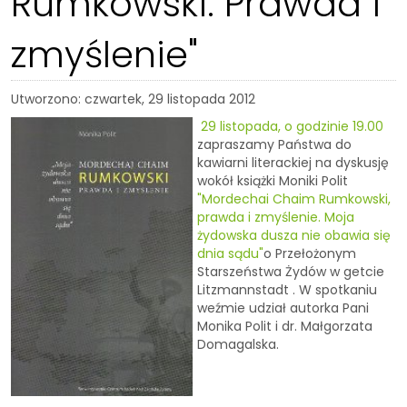
Rumkowski. Prawda i
zmyślenie"
Utworzono: czwartek, 29 listopada 2012
29 listopada, o godzinie 19.00
zapraszamy Państwa do
kawiarni literackiej na dyskusję
wokół książki Moniki Polit
"Mordechai Chaim Rumkowski,
prawda i zmyślenie. Moja
żydowska dusza nie obawia się
dnia sądu"
o Przełożonym
Starszeństwa Żydów w getcie
Litzmannstadt . W spotkaniu
weźmie udział autorka Pani
Monika Polit i dr. Małgorzata
Domagalska.