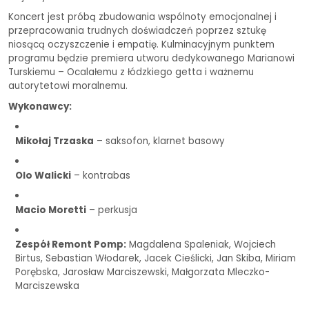
Koncert jest próbą zbudowania wspólnoty emocjonalnej i
przepracowania trudnych doświadczeń poprzez sztukę
niosącą oczyszczenie i empatię. Kulminacyjnym punktem
programu będzie premiera utworu dedykowanego Marianowi
Turskiemu – Ocalałemu z łódzkiego getta i ważnemu
autorytetowi moralnemu.
Wykonawcy:
Mikołaj Trzaska
– saksofon, klarnet basowy
Olo Walicki
– kontrabas
Macio Moretti
– perkusja
Zespół Remont Pomp:
Magdalena Spaleniak, Wojciech
Birtus, Sebastian Włodarek, Jacek Cieślicki, Jan Skiba, Miriam
Porębska, Jarosław Marciszewski, Małgorzata Mleczko-
Marciszewska