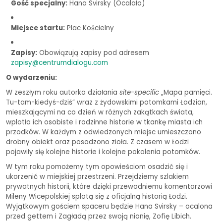
Gość specjalny:
Hana Svirsky (Ocalała)
Miejsce startu:
Plac Kościelny
Zapisy:
Obowiązują zapisy pod adresem
zapisy@centrumdialogu.com
O wydarzeniu:
W zeszłym roku autorka działania
site-specific
„Mapa pamięci.
Tu-tam-kiedyś-dziś” wraz z żydowskimi potomkami Łodzian,
mieszkającymi na co dzień w różnych zakątkach świata,
wplotła ich osobiste i rodzinne historie w tkankę miasta ich
przodków. W każdym z odwiedzonych miejsc umieszczono
drobny obiekt oraz posadzono zioła. Z czasem w Łodzi
pojawiły się kolejne historie i kolejne pokolenia potomków.
W tym roku pomożemy tym opowieściom osadzić się i
ukorzenić w miejskiej przestrzeni. Przejdziemy szlakiem
prywatnych historii, które dzięki przewodniemu komentarzowi
Mileny Wicepolskiej splotą się z oficjalną historią Łodzi.
Wyjątkowym gościem spaceru będzie Hana Svirsky – ocalona
przed gettem i Zagładą przez swoją nianię, Zofię Libich.