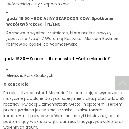
twórczością Aliny Szapocznikow.
godz. 18:00 – ROK ALINY SZAPOCZNIKOW: Spotkanie
wokół twórczości [PL/ENG]
Rozmowa o wybitnej rzeźbiarce, która miała niezwykły
„apetyt na życie”. Z Weroniką Kostyrko i Markiem Beylinem
rozmawiać będzie Iza Adamczewska.
godz. 19:30 – Koncert „Litzmannstadt-Getto Memoriał”
Miejsce:
Park Ocalałych
O koncercie:
Projekt „Litzmannstadt Memorial” to poruszające wydarzenie
muzyczne powołane do życia specjalnie z okazji obchodów 82.
rocznicy likwidacji Litzmannstadt-Getto. Inicjatorem i sercem
przedsięwzięcia jest Mikołaj Trzaska – saksofonista,
kompozytor i piewca współczesnej muzyki intuicyjnej, od lat
podejmujący w sztuce wątki pamięci, tradycji żydowskiej oraz
wojennych traum.