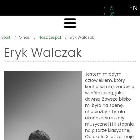
EN
Start
O nas
Nasz zespół
Eryk Walczak
Eryk Walczak
Jestem młodym
człowiekiem, który
kocha sztukę, zarówno
współczesną, jak i
dawną. Zawsze blisko
mi było na scenę,
chociażby z tytułu
ukończenia szkoły
muzycznej I i II stopnia
na gitarze klasycznej.
Od około 3 lat zajmuje