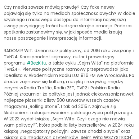
Czy media zawsze mówią prawdę? Czy fake newsy
pojawiają się tylko na mediach społecznościowych? W dobie
szybkiego i masowego dostępu do informacji największą
uwagę przyciągają treści budzące skrajne emocje. Podczas
spotkania zastanowimy się, w jaki sposób media kreują
nasze postrzeganie i interpretację informacji.
RADOMIR WIT: dziennikarz polityczny, od 2016 roku związany z
TVN24. Korespondent sejmowy, autor i prowadzący
programu
#BezKitu
, a także cyklu „Sejm Wita" na platformie
TVN24+. Pierwsze polityczne rozmowy przeprowadzał jako
licealista w Akademickim Radiu LUZ 91.6 FM we Wrocławiu. Po
drodze zajmował się kulturą, muzyką i rozrywką, między
innymi w Radiu Traffic, Radiu ZET, TVP2 i Polskim Radiu.
Później zrozumiał, że polityka jest jednak ciekawszaniż nawet
najlepsze piosenki z listy 500 utworów wszech czasów
magazynu „Rolling Stone". I tak od 2015 r. zajmuje się
śledzeniem i relacjonowaniem polskiego życia politycznego.
W 2023 wydał książkę „Sejm Wita. Czyli czego nie mówią
wam politycy?", która podbiła listy bestsellerów, w 2024 roku
książkę „Negocjatorzy policyjni. Zawsze chodzi o życie" oraz
książkę dla młodszych czytelników „Sejm Wita WSZYSTKICH".