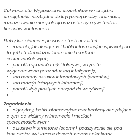
Cel warsztatu: Wyposażenie uczestników w narzędzia i
umiejętności niezbędne do krytycznej analizy informacji,
rozpoznawania manipulacji oraz ochrony prywatności i
finansów w internecie.
Efekty kształcenia - po warsztatach uczestnik:
rozumie, jak algorytmy i bańki informacyjne wpływają na
to, jakie treści widzi w internecie i mediach
społecznościowych,
potrafi rozpoznać treści fałszywe, w tym te
wygenerowane przez sztuczną inteligencję,
zna metody oszustw internetowych (scamów),
zna rodzaje fałszywych informacji,
potrafi użyć prostych narzędzi do weryfikacji.
Zagadnienia
:
algorytmy, bańki informacyjne: mechanizmy decydujące
o tym, co widzimy w internecie i mediach
społecznościowych;
oszustwa internetowe (scamy): podszywanie się pod
inne osoby, wyłudzanie danych, kradzież pieniędzy;