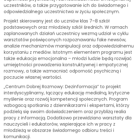
uczestników, a także przygotowanie ich do świadomego i
odpowiedzialnego uczestnictwa w życiu społecznym.
Projekt skierowany jest do uczniów klas 7–8 szkół
podstawowych oraz młodzieży szkół średnich. W ramach
zaplanowanych działań uczestnicy wezmą udział w cyklu
warsztatów poświęconych rozpoznawaniu fake newsów,
analizie mechanizmów manipulacji oraz odpowiedzialnemu
korzystaniu z mediów. Istotnym elementem programu jest
także edukacja emocjonalna – młodzi ludzie będą rozwijać
umiejętności prowadzenia konstruktywnej i empatycznej
rozmowy, a także wzmacniać odporność psychiczną i
poczucie własnej wartości.
„Centrum Dobrej Rozmowy: Dezinformacja” to projekt
interdyscyplinarny, łączący edukację medialną, krytyczne
myślenie oraz rozwój kompetencji społecznych. Program
wzbogacą spotkania z dziennikarzami i ekspertami, którzy
podzielą się swoim doświadczeniem oraz przybliżą realia
pracy z informacją. Dodatkowo przewidziano warsztaty dla
nauczycieli i edukatorów, wspierające ich w pracy z
młodzieżą w obszarze świadomego odbioru treści i
komunikacji.