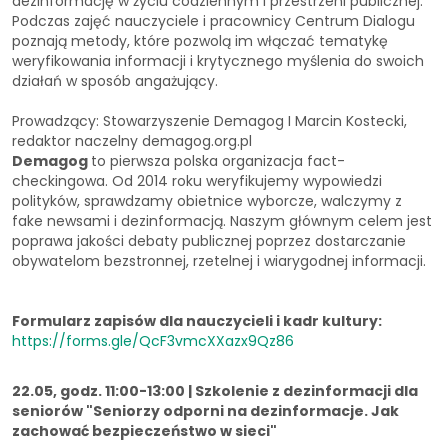
dezinformację w życiu codziennym i przestrzeni publicznej.
Podczas zajęć nauczyciele i pracownicy Centrum Dialogu
poznają metody, które pozwolą im włączać tematykę
weryfikowania informacji i krytycznego myślenia do swoich
działań w sposób angażujący.
Prowadzący: Stowarzyszenie Demagog I Marcin Kostecki,
redaktor naczelny demagog.org.pl
Demagog
to pierwsza polska organizacja fact-
checkingowa. Od 2014 roku weryfikujemy wypowiedzi
polityków, sprawdzamy obietnice wyborcze, walczymy z
fake newsami i dezinformacją. Naszym głównym celem jest
poprawa jakości debaty publicznej poprzez dostarczanie
obywatelom bezstronnej, rzetelnej i wiarygodnej informacji.
Formularz zapisów dla nauczycieli i kadr kultury:
https://forms.gle/QcF3vmcXXazx9Qz86
22.05, godz. 11:00-13:00 | Szkolenie z dezinformacji dla
seniorów "Seniorzy odporni na dezinformacje. Jak
zachować bezpieczeństwo w sieci"