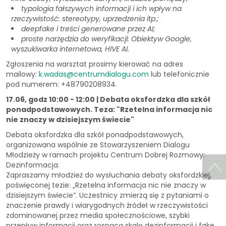
typologia fałszywych informacji i ich wpływ na
rzeczywistość: stereotypy, uprzedzenia itp.;
deepfake i treści generowane przez AI;
proste narzędzia do weryfikacji: Obiektyw Google,
wyszukiwarka internetowa, HIVE AI.
Zgłoszenia na warsztat prosimy kierować na adres
mailowy:
k.wadas@centrumdialogu.com
lub telefonicznie
pod numerem: +48790208934.
17.06, godz 10:00 - 12:00 | Debata oksfordzka dla szkół
ponadpodstawowych. Teza: "Rzetelna informacja nic
nie znaczy w dzisiejszym świecie"
Debata oksfordzka dla szkół ponadpodstawowych,
organizowana wspólnie ze Stowarzyszeniem Dialogu
Młodzieży w ramach projektu Centrum Dobrej Rozmowy:
Dezinformacja.
Zapraszamy młodzież do wysłuchania debaty oksfordzkiej,
poświęconej tezie: „Rzetelna informacja nic nie znaczy w
dzisiejszym świecie”. Uczestnicy zmierzą się z pytaniami o
znaczenie prawdy i wiarygodnych źródeł w rzeczywistości
zdominowanej przez media społecznościowe, szybki
przepływ informacji oraz rosnącą skalę dezinformacji i fake