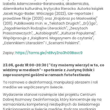
Izabella Adamczewska-Baranowska, akademiczka,
dziennikarka kulturalna, krytyczka literacka. Autorka książek
Jacek Hugo-Bader. Włóczęga (2022), Łże-reportaże i
prawdziwe fikcje (2020) oraz „Krajobraz po Masłowskiej"
(2011). Publikowała m.in. w „Tekstach Drugich", „Er(r)go",
„Zagadnieniach Rodzajów Literackich", „Zeszytach
Prasoznawczych", „Autobiografii", „Kulturze Popularnej".
Współpracuje z „Książkami. Magazynem do czytania",
„Dziennikiem Literackim" i „Scenami Polskimi".
Zapisy:
https://forms.gle/nEBvyZno3hG9Bavc9
23.06, godz 18:00-20:30 | "Czy możemy wierzyć w to, co
widzimy w mediach"- spotkanie z Justyną Dżbik i
zaproszonymi gośćmi w ramach fotofestiwalu
To rozmowa o dezinformacji, manipulacji obrazem i roli
mediów we współczesnym świecie.
Wydarzenie stanowi rozwinięcie idei projektu Centrum
Dobrej Rozmowy: Dezinformacja, który koncentruje się na
wzmacnianiu kompetencji niezbędnych do świadomego
funkcjonowania w świecie mediów. Podczas spotkania