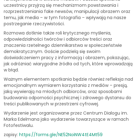
uczestnicy przyjrzą się mechanizmom powstawania i
rozprzestrzeniania fake newsów, manipulacji obrazem oraz
temu, jak media – w tym fotografia – wpływają na nasze
postrzeganie rzeczywistości.
Rozmowa dotknie także roli krytycznego myślenia,
odpowiedzialności twórców i odbiorców treści oraz
znaczenia rzetelnego dziennikarstwa w społeczeństwie
demokratycznym. Goście podzielą się swoim
doświadczeniem pracy z informacją i obrazem, pokazując,
jak odróżniać wiarygodne źródła od tych, które wprowadzają
w błąd.
Ważnym elementem spotkania będzie również refleksja nad
emocjonalnym wymiarem korzystania z mediów – presją,
jaką wywierają na młodych odbiorców, oraz sposobami
budowania odporności psychicznej i zdrowego dystansu do
treści publikowanych w przestrzeni cyfrowej.
Wydarzenie jest organizowane przez Centrum Dialogu im.
Marka Edelmana jako wydarzenie towarzyszące w ramach
Fotofestiwalu.
zapisy:
https://forms.gle/NE52NoiNW4tE4Mt59