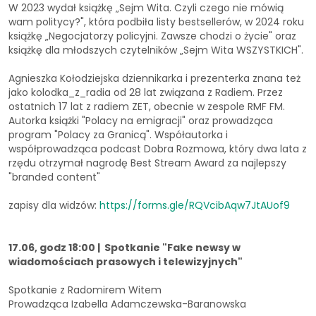
W 2023 wydał książkę „Sejm Wita. Czyli czego nie mówią
wam politycy?", która podbiła listy bestsellerów, w 2024 roku
książkę „Negocjatorzy policyjni. Zawsze chodzi o życie" oraz
książkę dla młodszych czytelników „Sejm Wita WSZYSTKICH".
Agnieszka Kołodziejska dziennikarka i prezenterka znana też
jako kolodka_z_radia od 28 lat związana z Radiem. Przez
ostatnich 17 lat z radiem ZET, obecnie w zespole RMF FM.
Autorka książki "Polacy na emigracji" oraz prowadząca
program "Polacy za Granicą". Współautorka i
współprowadząca podcast Dobra Rozmowa, który dwa lata z
rzędu otrzymał nagrodę Best Stream Award za najlepszy
"branded content"
zapisy dla widzów:
https://forms.gle/RQVcibAqw7JtAUof9
17.06, godz 18:00 | Spotkanie "Fake newsy w
wiadomościach prasowych i telewizyjnych"
Spotkanie z Radomirem Witem
Prowadząca Izabella Adamczewska-Baranowska