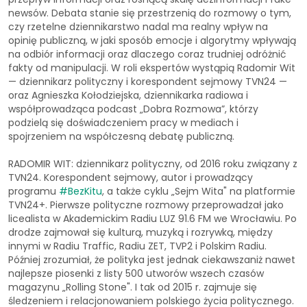
newsów. Debata stanie się przestrzenią do rozmowy o tym,
czy rzetelne dziennikarstwo nadal ma realny wpływ na
opinię publiczną, w jaki sposób emocje i algorytmy wpływają
na odbiór informacji oraz dlaczego coraz trudniej odróżnić
fakty od manipulacji. W roli ekspertów wystąpią Radomir Wit
— dziennikarz polityczny i korespondent sejmowy TVN24 —
oraz Agnieszka Kołodziejska, dziennikarka radiowa i
współprowadząca podcast „Dobra Rozmowa”, którzy
podzielą się doświadczeniem pracy w mediach i
spojrzeniem na współczesną debatę publiczną.
RADOMIR WIT: dziennikarz polityczny, od 2016 roku związany z
TVN24. Korespondent sejmowy, autor i prowadzący
programu
#BezKitu
, a także cyklu „Sejm Wita" na platformie
TVN24+. Pierwsze polityczne rozmowy przeprowadzał jako
licealista w Akademickim Radiu LUZ 91.6 FM we Wrocławiu. Po
drodze zajmował się kulturą, muzyką i rozrywką, między
innymi w Radiu Traffic, Radiu ZET, TVP2 i Polskim Radiu.
Później zrozumiał, że polityka jest jednak ciekawszaniż nawet
najlepsze piosenki z listy 500 utworów wszech czasów
magazynu „Rolling Stone". I tak od 2015 r. zajmuje się
śledzeniem i relacjonowaniem polskiego życia politycznego.