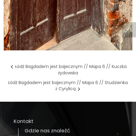
Łódź Bagdadem jest bajecznym // Mapa 6 // Kuczka
żydowska
Łódź Bagdadem jest bajecznym // Mapa 6 // Studzienka
z Cyrylicą
Kontakt
Gdzie nas znaleźć