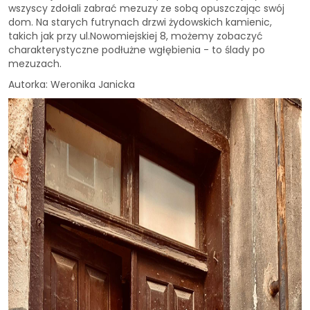
wszyscy zdołali zabrać mezuzy ze sobą opuszczając swój
dom. Na starych futrynach drzwi żydowskich kamienic,
takich jak przy ul.Nowomiejskiej 8, możemy zobaczyć
charakterystyczne podłużne wgłębienia - to ślady po
mezuzach.
Autorka: Weronika Janicka