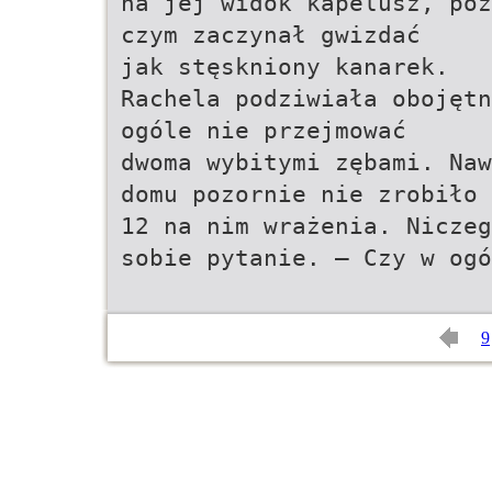
na jej widok kapelusz, poz
czym zaczynał gwizdać
jak stęskniony kanarek.
Rachela podziwiała obojętn
ogóle nie przejmować
dwoma wybitymi zębami. Naw
domu pozornie nie zrobiło
12 na nim wrażenia. Niczeg
sobie pytanie. – Czy w ogó
9