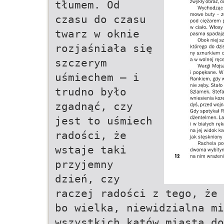
tłumem. Od
czasu do czasu
twarz w oknie
rozjaśniała się
szczerym
uśmiechem – i
trudno było
zgadnąć, czy
jest to uśmiech
radości, że
wstaje taki
przyjemny
dzień, czy
raczej radości z tego, że 
bo wielka, niewidzialna mi
wszystkich kątów miasta do