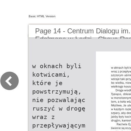
Basic HTML Version
Page 14 - Centrum Dialogu im
Edelmana w Łodzi - Chava Ro
życia - tom drugi.
w oknach byli
kotwicami,
które je
powstrzymują,
nie pozwalając
ruszyć w drogę
wraz z
przepływającym