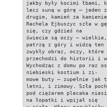
jakby były kocimi łbami, k
lecz suną w górę – jeden z
drugim, kamień za kamienie
Rachela Ejbuszyc szła w gę
się, czy gdzieś na
świecie są oczy – wielkie,
patrzą z góry i widzą ten 
zwykły obraz, oczy, które 
przechodzi do historii i w
Wychodząc z domu po raz os
niebieski kostium i zi-
mowe buty – zupełnie jak t
letni, i zimowy. Szła poch
pod ciężarem plecaka niesi
na łopatki i wpijał się
w ciało. Włosy przykleiły 