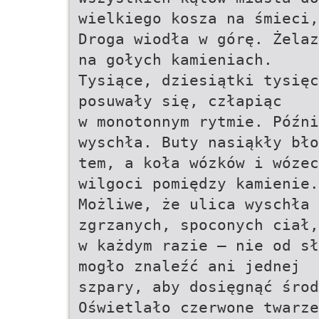
wielkiego kosza na śmieci,
Droga wiodła w górę. Żelaz
na gołych kamieniach.
Tysiące, dziesiątki tysięc
posuwały się, człapiąc
w monotonnym rytmie. Późni
wyschła. Buty nasiąkły bło
tem, a koła wózków i wózec
wilgoci pomiędzy kamienie.
Możliwe, że ulica wyschła 
zgrzanych, spoconych ciał,
w każdym razie – nie od sł
mogło znaleźć ani jednej
szpary, aby dosięgnąć środ
Oświetlało czerwone twarze