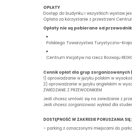
OPŁATY
Dostęp do budynku i wszystkich wystaw je
Opłata za korzystanie z przestrzeni Centru
Opłaty nie są pobierane od przewodni
Polskiego Towarzystwa Turystyczno-Krajo
Centrum Inicjatyw na rzecz Rozwoju REGI
Cennik opłat dla grup zorganizowanych 
1) oprowadzanie w języku polskim w wysokości 
2) oprowadzanie w języku angielskim w wysoko
ZWIEDZANIE Z PRZEWODNIKIEM
Jeśli chcesz umówić się na zwiedzanie z prz
Jeśli chcesz zorganizować wykład dla stude
DOSTĘPNOŚĆ W ZAKRESIE PORUSZANIA SIĘ:
– parking z oznaczonymi miejscami do park