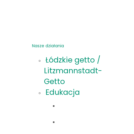
Nasze działania
Łódzkie getto /
Litzmannstadt-
Getto
Edukacja
Oferta
edukacyjna
Materiały
edukacyjne