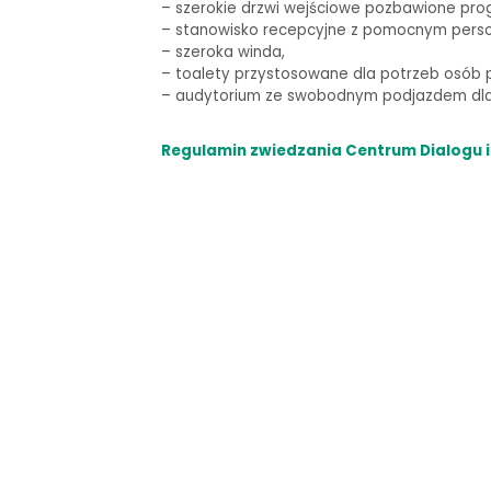
–
szerokie drzwi wejściowe pozbawione pro
– stanowisko recepcyjne z pomocnym pers
– szeroka winda,
–
toalety przystosowane dla potrzeb osób p
–
audytorium ze swobodnym podjazdem dla 
Regulamin zwiedzania Centrum Dialogu i