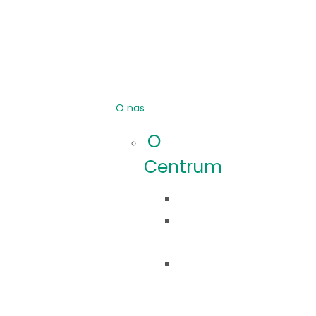
O nas
O
Centrum
Idea
Co
robimy?
Nasza
historia