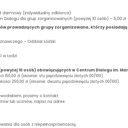
st darmowy (indywidualny odbiorca).
m Dialogu dla grup zorganizowanych (powyżej 10 osób) – 5,00 zł
ków prowadzących grupy zorganizowane, którzy posiadają
znawczego – Oddział Łódzki
O w Łodzi
(powyżej 10 osób) obowiązujących w Centrum Dialogu im. Mar
150,00 zł (słownie: stu pięćdziesięciu złotych 00/100)
ści 250,00 zł (słownie: dwustu pięćdziesięciu złotych 00/100).
ewodnikiem, prosimy o kontakt:
biuro@centrumdialogu.com
ntów lub uczniów, napisz na adres:
edukacja@centrumdialogu.com
owania dla osób z niepełnosprawnością,