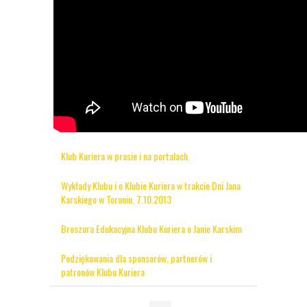
Klub Kuriera w prasie i na portalach.
Wykłady Klubu i o Klubie Kuriera w trakcie Dni Jana
Karskiego w Toruniu. 7.10.2013
Broszura Edukacyjna Klubu Kuriera o Janie Karskim
Podziękowania dla sponsorów, partnerów i
patronów Klubu Kuriera