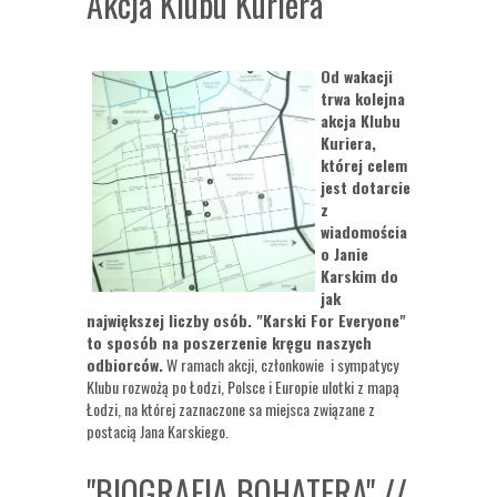
Akcja Klubu Kuriera
Od wakacji
trwa kolejna
akcja Klubu
Kuriera,
której celem
jest dotarcie
z
wiadomościa
o Janie
Karskim do
jak
największej liczby osób. "Karski For Everyone"
to sposób na poszerzenie kręgu naszych
odbiorców.
W ramach akcji, członkowie i sympatycy
Klubu rozwożą po Łodzi, Polsce i Europie ulotki z mapą
Łodzi, na której zaznaczone sa miejsca związane z
postacią Jana Karskiego.
"BIOGRAFIA BOHATERA" //