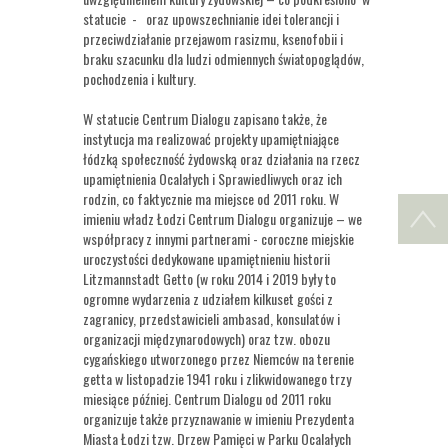
statucie - oraz upowszechnianie idei tolerancji i
przeciwdziałanie przejawom rasizmu, ksenofobii i
braku szacunku dla ludzi odmiennych światopoglądów,
pochodzenia i kultury.
W statucie Centrum Dialogu zapisano także, że
instytucja ma realizować projekty upamiętniające
łódzką społeczność żydowską oraz działania na rzecz
upamiętnienia Ocalałych i Sprawiedliwych oraz ich
rodzin, co faktycznie ma miejsce od 2011 roku. W
imieniu władz Łodzi Centrum Dialogu organizuje – we
współpracy z innymi partnerami - coroczne miejskie
uroczystości dedykowane upamiętnieniu historii
Litzmannstadt Getto (w roku 2014 i 2019 były to
ogromne wydarzenia z udziałem kilkuset gości z
zagranicy, przedstawicieli ambasad, konsulatów i
organizacji międzynarodowych) oraz tzw. obozu
cygańskiego utworzonego przez Niemców na terenie
getta w listopadzie 1941 roku i zlikwidowanego trzy
miesiące później. Centrum Dialogu od 2011 roku
organizuje także przyznawanie w imieniu Prezydenta
Miasta Łodzi tzw. Drzew Pamięci w Parku Ocalałych