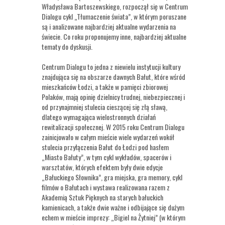
Władysława Bartoszewskiego, rozpoczął się w Centrum
Dialogu cykl „Tłumaczenie świata”, w którym poruszane
są i analizowane najbardziej aktualne wydarzenia na
świecie. Co roku proponujemy inne, najbardziej aktualne
tematy do dyskusji.
Centrum Dialogu to jedna z niewielu instytucji kultury
znajdująca się na obszarze dawnych Bałut, które wśród
mieszkańców Łodzi, a także w pamięci zbiorowej
Polaków, mają opinię dzielnicy trudnej, niebezpiecznej i
od przynajmniej stulecia cieszącej się złą sławą,
dlatego wymagająca wielostronnych działań
rewitalizacji społecznej. W 2015 roku Centrum Dialogu
zainicjowało w całym mieście wiele wydarzeń wokół
stulecia przyłączenia Bałut do Łodzi pod hasłem
„Miasto Bałuty”, w tym cykl wykładów, spacerów i
warsztatów, których efektem były dwie edycje
„Bałuckiego Słownika”, gra miejska, gra memory, cykl
filmów o Bałutach i wystawa realizowana razem z
Akademią Sztuk Pięknych na starych bałuckich
kamienicach, a także dwie ważne i odbijające się dużym
echem w mieście imprezy: „Bigiel na Żytniej” (w którym