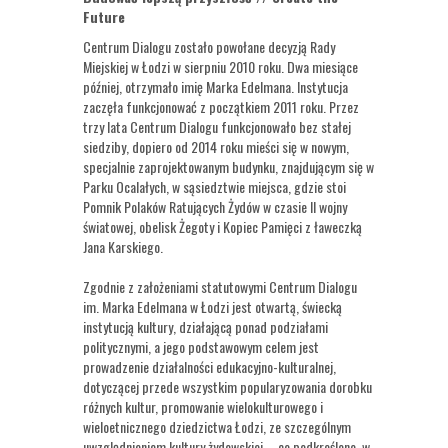
Future
Centrum Dialogu zostało powołane decyzją Rady
Miejskiej w Łodzi w sierpniu 2010 roku. Dwa miesiące
później, otrzymało imię Marka Edelmana. Instytucja
zaczęła funkcjonować z początkiem 2011 roku. Przez
trzy lata Centrum Dialogu funkcjonowało bez stałej
siedziby, dopiero od 2014 roku mieści się w nowym,
specjalnie zaprojektowanym budynku, znajdującym się w
Parku Ocalałych, w sąsiedztwie miejsca, gdzie stoi
Pomnik Polaków Ratujących Żydów w czasie II wojny
światowej, obelisk Żegoty i Kopiec Pamięci z ławeczką
Jana Karskiego.
Zgodnie z założeniami statutowymi Centrum Dialogu
im. Marka Edelmana w Łodzi jest otwartą, świecką
instytucją kultury, działającą ponad podziałami
politycznymi, a jego podstawowym celem jest
prowadzenie działalności edukacyjno-kulturalnej,
dotyczącej przede wszystkim popularyzowania dorobku
różnych kultur, promowanie wielokulturowego i
wieloetnicznego dziedzictwa Łodzi, ze szczególnym
uwzględnieniem kultury żydowskiej – co podkreślono w