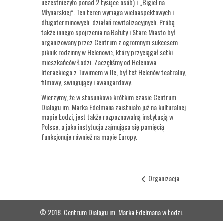
uczestniczyło ponad 2 tysiące osób) i „Bigiel na
Młynarskiej”. Ten teren wymaga wieloaspektowych i
długoterminowych działań rewitalizacyjnych. Próbą
także innego spojrzenia na Bałuty i Stare Miasto był
organizowany przez Centrum z ogromnym sukcesem
piknik rodzinny w Helenowie, który przyciągał setki
mieszkańców Łodzi. Zaczęliśmy od Helenowa
literackiego z Tuwimem w tle, był też Helenów teatralny,
filmowy, swingujący i awangardowy.
Wierzymy, że w stosunkowo krótkim czasie Centrum
Dialogu im. Marka Edelmana zaistniało już na kulturalnej
mapie Łodzi, jest także rozpoznawalną instytucją w
Polsce, a jako instytucja zajmująca się pamięcią
funkcjonuje również na mapie Europy.
Organizacja
© 2018. Centrum Dialogu im. Marka Edelmana w Łodzi.