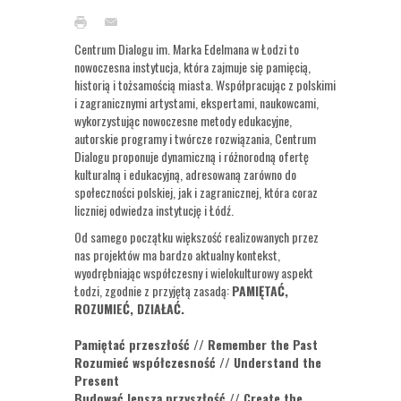
Centrum Dialogu im. Marka Edelmana w Łodzi to
nowoczesna instytucja, która zajmuje się pamięcią,
historią i tożsamością miasta. Współpracując z polskimi
i zagranicznymi artystami, ekspertami, naukowcami,
wykorzystując nowoczesne metody edukacyjne,
autorskie programy i twórcze rozwiązania, Centrum
Dialogu proponuje dynamiczną i różnorodną ofertę
kulturalną i edukacyjną, adresowaną zarówno do
społeczności polskiej, jak i zagranicznej, która coraz
liczniej odwiedza instytucję i Łódź.
Od samego początku większość realizowanych przez
nas projektów ma bardzo aktualny kontekst,
wyodrębniając współczesny i wielokulturowy aspekt
Łodzi, zgodnie z przyjętą zasadą:
PAMIĘTAĆ,
ROZUMIEĆ, DZIAŁAĆ.
Pamiętać przeszłość // Remember the Past
Rozumieć współczesność // Understand the
Present
Budować lepszą przyszłość // Create the