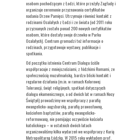
osobom pochodzącym z Łodzi, które przeżyły Zagładę i
organizuje ceremonie przyznawania certyfikatów
nadania Drzew Pamięci. Utrzymuje również kontakt z
rodzinami Ocalałych z Łodzi i ze świata (od 2011 roku
przyznanych zostało ponad 200 nowych certyfikatów
osobom, które dostały swoje drzewko w Parku
Ocalałych). Centrum gromadzi też informacje o
rodzinach, przygotowuje wystawy, publikacje i
spotkania.
Od początku istnienia Centrum Dialogu ściśle
współpracuje z mniejszościami, z łódzkimi Romami, ze
społecznością muzułmańską, bardzo bliski kontakt i
regularne działania (m.in. w ramach Kolorowej
Tolerancji, świąt religijnych, spotkań dotyczących
dialogu ekumenicznego, a od dwóch lat w ramach Nocy
Świątyń) prowadzimy we współpracy z parafią
ewangelicko-augsburską, parafią prawosławną,
kościołem baptystów, parafią ewangelicko-
reformowaną, nie pomijając oczywiście kościoła
katolickiego – w ostatnich dwóch latach
organizowaliśmy kilka wydarzeń we współpracy z Kurią
Metropolitarną Łódzką. W 2015 roku wykładem prof.