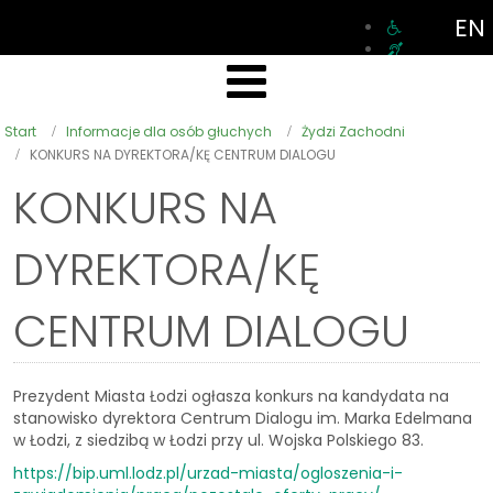
EN
Start
Informacje dla osób głuchych
Żydzi Zachodni
KONKURS NA DYREKTORA/KĘ CENTRUM DIALOGU
KONKURS NA
DYREKTORA/KĘ
CENTRUM DIALOGU
Prezydent Miasta Łodzi ogłasza konkurs na kandydata na
stanowisko dyrektora Centrum Dialogu im. Marka Edelmana
w Łodzi, z siedzibą w Łodzi przy ul. Wojska Polskiego 83.
https://bip.uml.lodz.pl/urzad-miasta/ogloszenia-i-