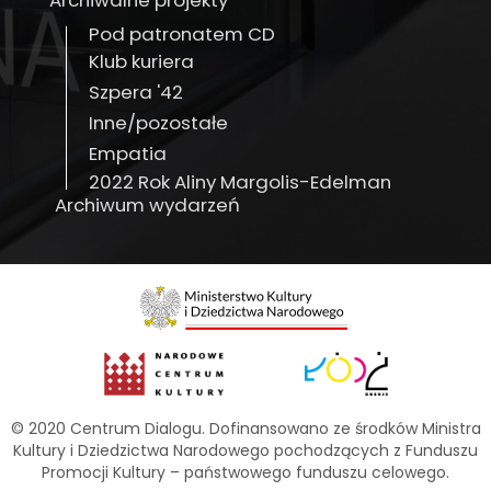
Archiwalne projekty
Pod patronatem CD
Klub kuriera
Szpera '42
Inne/pozostałe
Empatia
2022 Rok Aliny Margolis-Edelman
Archiwum wydarzeń
© 2020 Centrum Dialogu. Dofinansowano ze środków Ministra
Kultury i Dziedzictwa Narodowego pochodzących z Funduszu
Promocji Kultury – państwowego funduszu celowego.