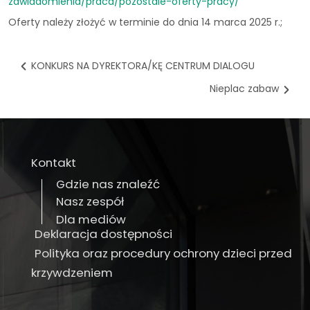
zawiadomienia/praca/pozostale-oferty-pracy/
Oferty należy złożyć w terminie do dnia 14 marca 2025 r.;
KONKURS NA DYREKTORA/KĘ CENTRUM DIALOGU
Nieplac zabaw
Kontakt
Gdzie nas znaleźć
Nasz zespół
Dla mediów
Deklaracja dostępności
Polityka oraz procedury ochrony dzieci przed
krzywdzeniem