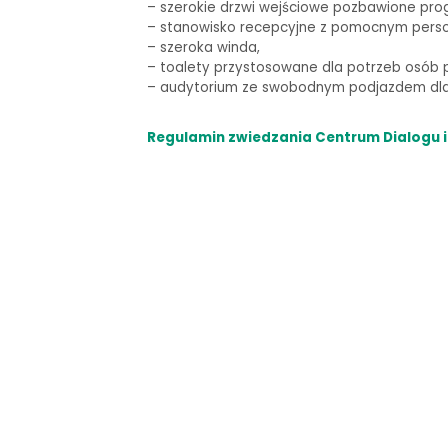
–
szerokie drzwi wejściowe pozbawione pro
– stanowisko recepcyjne z pomocnym pers
– szeroka winda,
–
toalety przystosowane dla potrzeb osób p
–
audytorium ze swobodnym podjazdem dla 
Regulamin zwiedzania Centrum Dialogu i