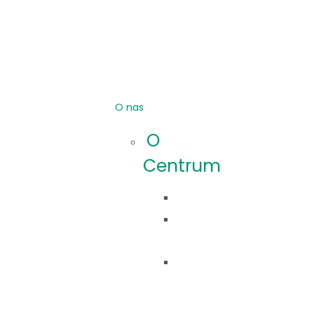
O nas
O
Centrum
Idea
Co
robimy?
Nasza
historia