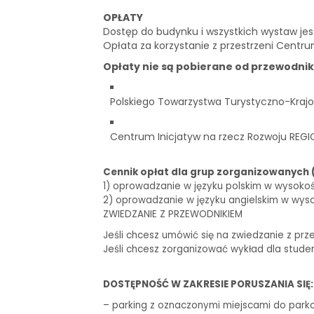
OPŁATY
Dostęp do budynku i wszystkich wystaw je
Opłata za korzystanie z przestrzeni Centru
Opłaty nie są pobierane od przewodni
Polskiego Towarzystwa Turystyczno-Krajo
Centrum Inicjatyw na rzecz Rozwoju REGI
Cennik opłat dla grup zorganizowanych 
1) oprowadzanie w języku polskim w wysokości 
2) oprowadzanie w języku angielskim w wysoko
ZWIEDZANIE Z PRZEWODNIKIEM
Jeśli chcesz umówić się na zwiedzanie z prz
Jeśli chcesz zorganizować wykład dla stude
DOSTĘPNOŚĆ W ZAKRESIE PORUSZANIA SIĘ:
– parking z oznaczonymi miejscami do park