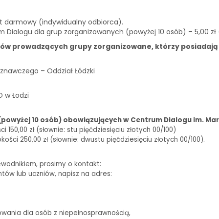
st darmowy (indywidualny odbiorca).
m Dialogu dla grup zorganizowanych (powyżej 10 osób) – 5,00 zł
ków prowadzących grupy zorganizowane, którzy posiadają
znawczego – Oddział Łódzki
O w Łodzi
(powyżej 10 osób) obowiązujących w Centrum Dialogu im. Mar
150,00 zł (słownie: stu pięćdziesięciu złotych 00/100)
ści 250,00 zł (słownie: dwustu pięćdziesięciu złotych 00/100).
ewodnikiem, prosimy o kontakt:
biuro@centrumdialogu.com
ntów lub uczniów, napisz na adres:
edukacja@centrumdialogu.com
owania dla osób z niepełnosprawnością,