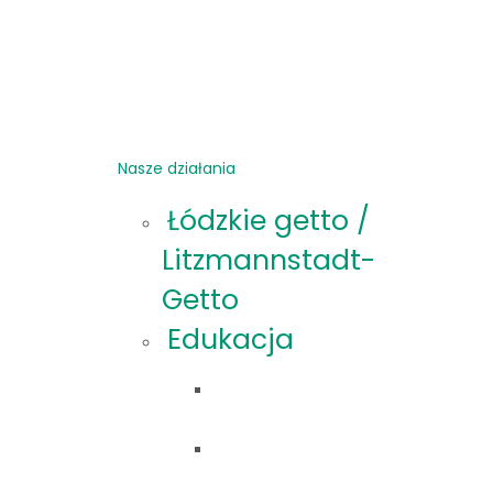
Nasze działania
Łódzkie getto /
Litzmannstadt-
Getto
Edukacja
Oferta
edukacyjna
Materiały
edukacyjne